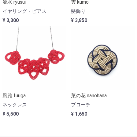
流水 ryusui
雲 kumo
イヤリング・ピアス
髪飾り
¥ 3,300
¥ 3,850
風雅 fuuga
菜の花 nanohana
ネックレス
ブローチ
¥ 5,500
¥ 1,650