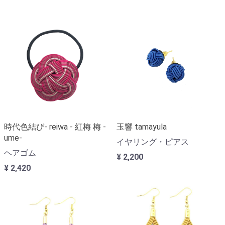
時代色結び- reiwa - 紅梅 梅 -
玉響 tamayula
ume-
イヤリング・ピアス
ヘアゴム
¥ 2,200
¥ 2,420