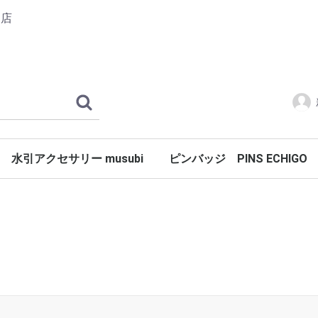
お店
水引アクセサリー musubi
ピンバッジ PINS ECHIGO
Hanabi Musubi
時代色結び
賀寿シリーズ
ネックレス
髪飾り
ピアス・イヤリング
ブローチ・ピンバッジ
カフス
白菊 - shiragiku -
スターマイン
フェニックス
江戸
明治
大正
昭和
平成
令和
赤 還暦(60歳)
紫 古希(70歳) 喜寿(77歳)
黄 傘寿(80歳) 米寿(88歳)
白菊 - shiragiku -
雲 - kumo -
玉響 - tamayula -
スターマイン
フェニックス
菜の花 - nanohana -
松 -matsu-
フェニックス
玉響 - tamayula -
粋
海老
ハイ
墨
虹
銀河