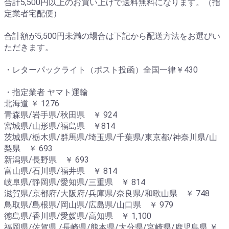
合計5,500円以上のお買い上げで送料無料になります。（指
定業者宅配便）
合計額が5,500円未満の場合は下記から配送方法をお選びい
ただきます。
・レターパックライト（ポスト投函）全国一律￥430
・指定業者 ヤマト運輸
北海道 ￥ 1276
青森県/岩手県/秋田県 ￥ 924
宮城県/山形県/福島県 ￥814
茨城県/栃木県/群馬県/埼玉県/千葉県/東京都/神奈川県/山
梨県 ￥ 693
新潟県/長野県 ￥ 693
富山県/石川県/福井県 ￥ 814
岐阜県/静岡県/愛知県/三重県 ￥ 814
滋賀県/京都府/大阪府/兵庫県/奈良県/和歌山県 ￥ 748
鳥取県/島根県/岡山県/広島県/山口県 ￥ 979
徳島県/香川県/愛媛県/高知県 ￥ 1,100
福岡県/佐賀県 /長崎県/熊本県/大分県/宮崎県/鹿児島県 ￥